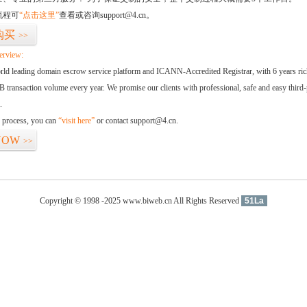
流程可
“点击这里”
查看或咨询support@4.cn。
购买
>>
erview:
orld leading domain escrow service platform and ICANN-Accredited Registrar, with 6 years ri
 transaction volume every year. We promise our clients with professional, safe and easy third-
.
d process, you can
“visit here”
or contact support@4.cn.
NOW
>>
Copyright © 1998 -2025 www.biweb.cn All Rights Reserved
51La