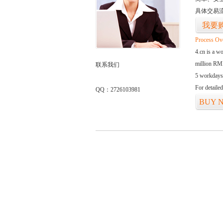
具体交易
我要
Process Ov
4.cn is a w
million RMB
联系我们
5 workdays
For detaile
QQ：2726103981
BUY 