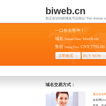
biweb.cn
您正在访问的域名可以转让!This domain name i
一口价出售中！
域名
biweb.cn
Domain Name:
售价
CNY 7795.00
Listing Price:
立即购买
BUY NOW
>>
>>
域名交易方式：
通过金名网(
金名网(4
简单、安